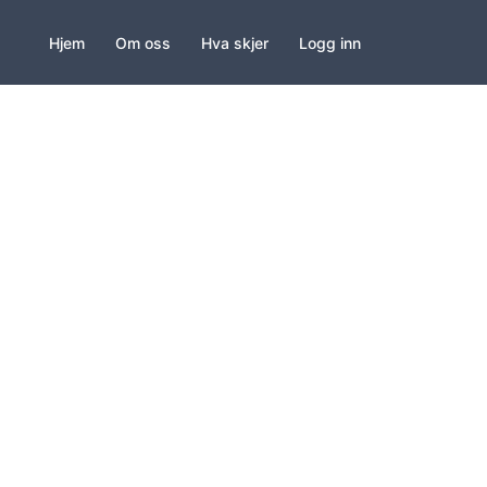
Hjem
Om oss
Hva skjer
Logg inn