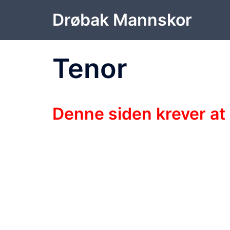
Hopp
Drøbak Mannskor
til
innhold
Tenor
Denne siden krever at 