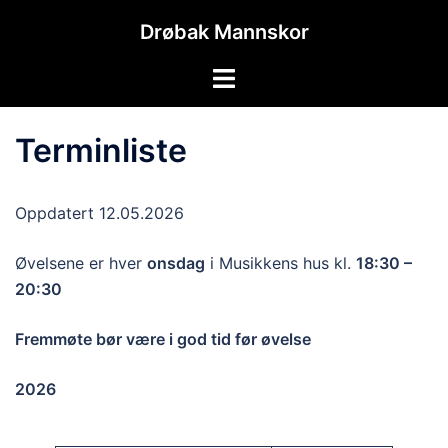
Hopp
Drøbak Mannskor
til
innhold
Toggle
menu
Terminliste
Oppdatert 12.05.2026
Øvelsene er hver
onsdag
i Musikkens hus kl.
18:30 –
20:30
Fremmøte bør være i god tid før øvelse
2026