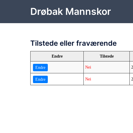
Hopp
Drøbak Mannskor
til
innhold
Tilstede eller fraværende
Endre
Tilstede
Nei
Nei