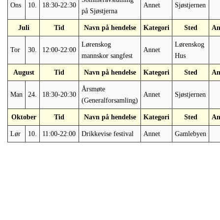
Ons
10.
18:30-22:30
Annet
Sjøstjernen
på Sjøstjerna
Juli
Tid
Navn på hendelse
Kategori
Sted
An
Lørenskog
Lørenskog
Tor
30.
12:00-22:00
Annet
mannskor sangfest
Hus
August
Tid
Navn på hendelse
Kategori
Sted
An
Årsmøte
Man
24.
18:30-20:30
Annet
Sjøstjernen
(Generalforsamling)
Oktober
Tid
Navn på hendelse
Kategori
Sted
An
Lør
10.
11:00-22:00
Drikkevise festival
Annet
Gamlebyen