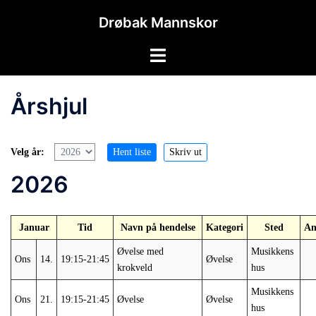
Hopp
Drøbak Mannskor
til
innhold
Toggle
menu
Årshjul
Velg år:
2026
Januar
Tid
Navn på hendelse
Kategori
Sted
An
Øvelse med
Musikkens
Ons
14.
19:15-21:45
Øvelse
krokveld
hus
Musikkens
Ons
21.
19:15-21:45
Øvelse
Øvelse
hus