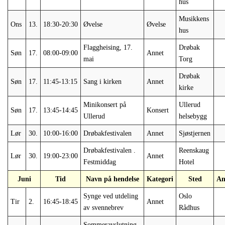
hus
Musikkens
Ons
13.
18:30-20:30
Øvelse
Øvelse
hus
Flaggheising, 17.
Drøbak
Søn
17.
08:00-09:00
Annet
mai
Torg
Drøbak
Søn
17.
11:45-13:15
Sang i kirken
Annet
kirke
Minikonsert på
Ullerud
Søn
17.
13:45-14:45
Konsert
Ullerud
helsebygg
Lør
30.
10:00-16:00
Drøbakfestivalen
Annet
Sjøstjernen
Drøbakfestivalen .
Reenskaug
Lør
30.
19:00-23:00
Annet
Festmiddag
Hotel
Juni
Tid
Navn på hendelse
Kategori
Sted
An
Synge ved utdeling
Oslo
Tir
2.
16:45-18:45
Annet
av svennebrev
Rådhus
Sommeravslutning