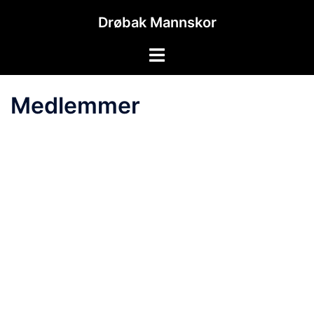
Hopp
Drøbak Mannskor
til
innhold
Toggle
menu
Medlemmer