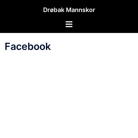
Hopp
Drøbak Mannskor
til
innhold
Toggle
menu
Facebook