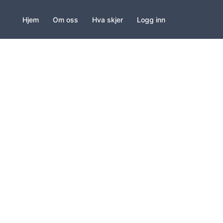
Hjem
Om oss
Hva skjer
Logg inn