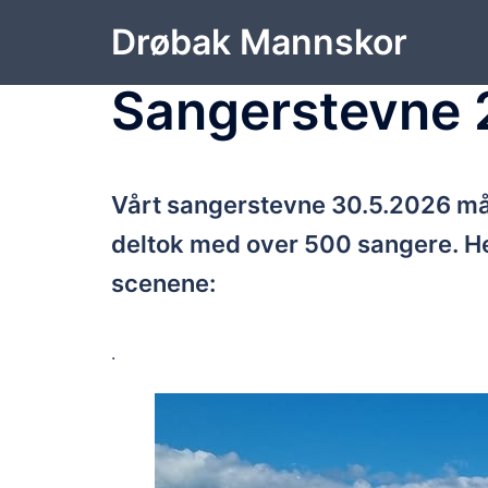
Hopp
Drøbak Mannskor
til
innhold
Sangerstevne
Vårt sangerstevne 30.5.2026 må 
deltok med over 500 sangere. H
scenene:
.