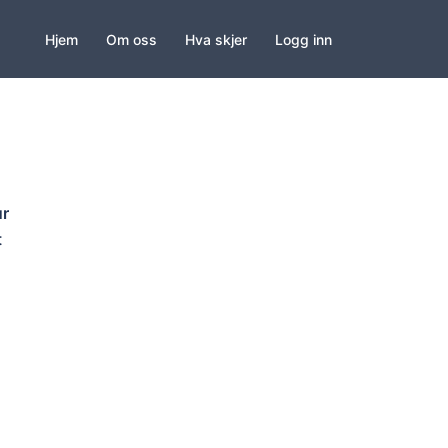
Hjem
Om oss
Hva skjer
Logg inn
ur
t