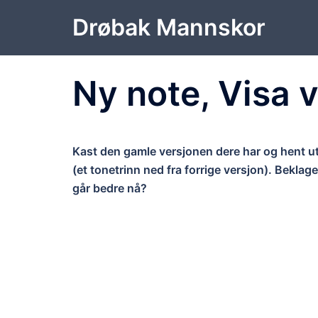
Hopp
Drøbak Mannskor
til
innhold
Ny note, Visa 
Kast den gamle versjonen dere har og hent ut
(et tonetrinn ned fra forrige versjon). Beklag
går bedre nå?